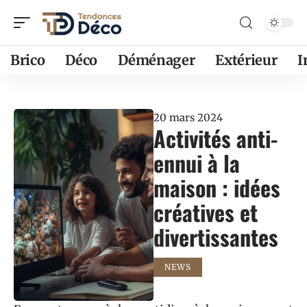
Brico
Déco
Déménager
Extérieur
20 mars 2024
Activités anti-
ennui à la
maison : idées
créatives et
divertissantes
NEWS