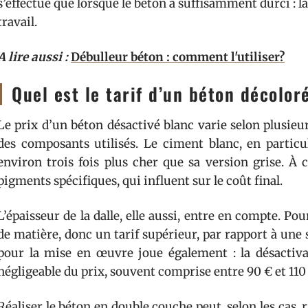
s’effectue que lorsque le béton a suffisamment durci : l
travail.
A lire aussi :
Débulleur béton : comment l'utiliser?
Quel est le tarif d’un béton décolor
Le prix d’un béton désactivé blanc varie selon plusie
des composants utilisés. Le ciment blanc, en particul
environ trois fois plus cher que sa version grise. À c
pigments spécifiques, qui influent sur le coût final.
L’épaisseur de la dalle, elle aussi, entre en compte. Pou
de matière, donc un tarif supérieur, par rapport à un
pour la mise en œuvre joue également : la désactiv
négligeable du prix, souvent comprise entre 90 € et 110
Réaliser le béton en double couche peut, selon les cas,