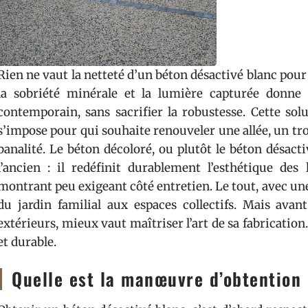
Rien ne vaut la netteté d’un béton désactivé blanc pou
la sobriété minérale et la lumière capturée donne
contemporain, sans sacrifier la robustesse. Cette sol
s’impose pour qui souhaite renouveler une allée, un tr
banalité. Le béton décoloré, ou plutôt le béton désact
l’ancien : il redéfinit durablement l’esthétique de
montrant peu exigeant côté entretien. Le tout, avec une 
du jardin familial aux espaces collectifs. Mais ava
extérieurs, mieux vaut maîtriser l’art de sa fabricati
et durable.
Quelle est la manœuvre d’obtention 