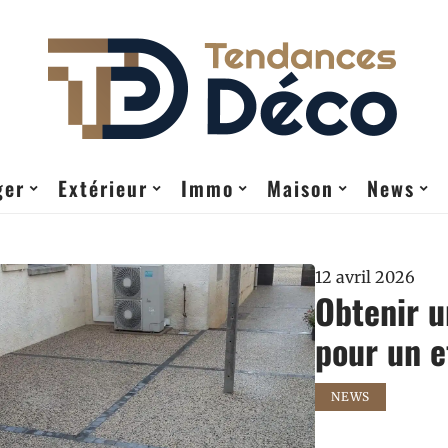
ger
Extérieur
Immo
Maison
News
12 avril 2026
Obtenir u
pour un e
NEWS