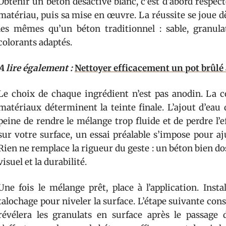
Obtenir un béton désactivé blanc, c’est d’abord respec
matériau, puis sa mise en œuvre. La réussite se joue d
les mêmes qu’un béton traditionnel : sable, granulat
colorants adaptés.
A lire également :
Nettoyer efficacement un pot brûlé
Le choix de chaque ingrédient n’est pas anodin. La c
matériaux déterminent la teinte finale. L’ajout d’eau
peine de rendre le mélange trop fluide et de perdre l’
sur votre surface, un essai préalable s’impose pour aj
Rien ne remplace la rigueur du geste : un béton bien dosé
visuel et la durabilité.
Une fois le mélange prêt, place à l’application. Inst
talochage pour niveler la surface. L’étape suivante cons
révélera les granulats en surface après le passage 