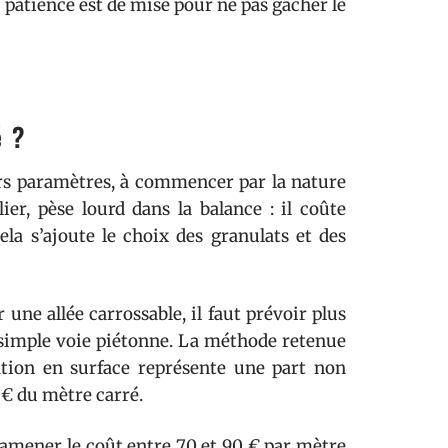
a patience est de mise pour ne pas gâcher le
é ?
urs paramètres, à commencer par la nature
ier, pèse lourd dans la balance : il coûte
ela s’ajoute le choix des granulats et des
r une allée carrossable, il faut prévoir plus
e simple voie piétonne. La méthode retenue
ation en surface représente une part non
 € du mètre carré.
 ramener le coût entre 70 et 90 € par mètre