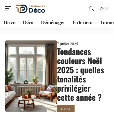
Brico
Déco
Déménager
Extérieur
Immo
7 juillet 2025
Tendances
couleurs Noël
2025 : quelles
tonalités
privilégier
cette année ?
NEWS