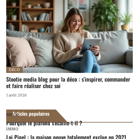
DÉCO
Stootie media blog pour la déco : s’inspirer, commander
et faire réaliser chez soi
1 août 2026
Articles populaires
BRICO
Pourquoi le plafond s’écaille-t-il ?
IMMO
Loi Pinel : la maison neuve totalement exclue en 2021