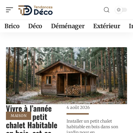
Brico
Déco
Déménager
Extérieur
Vivre à l’année
4 août 2026
dans un petit
MAISON
Installer un petit chalet
chalet Habitable
habitable en bois dans son
jardin pour en
…