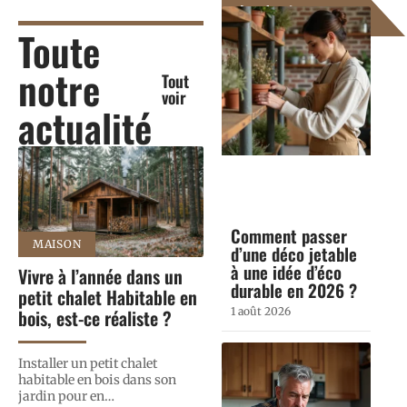
Les derniers
articles
Toute
notre
Tout
voir
actualité
Comment passer
MAISON
d’une déco jetable
à une idée d’éco
Vivre à l’année dans un
durable en 2026 ?
petit chalet Habitable en
1 août 2026
bois, est-ce réaliste ?
Installer un petit chalet
habitable en bois dans son
jardin pour en
…