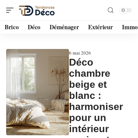
Brico
Déco
Déménager
Extérieur
Immo
6 mai 2026
Déco
chambre
beige et
blanc :
harmoniser
pour un
intérieur