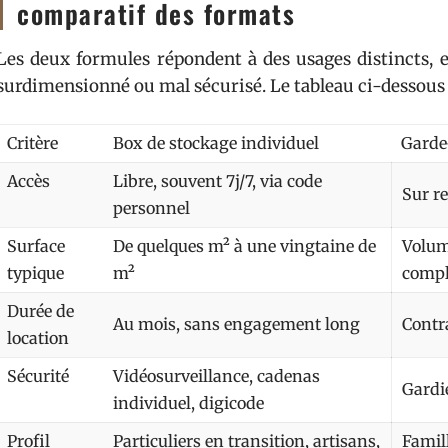
comparatif des formats
Les deux formules répondent à des usages distincts, 
surdimensionné ou mal sécurisé. Le tableau ci-dessous s
Critère
Box de stockage individuel
Garde
Accès
Libre, souvent 7j/7, via code
Sur r
personnel
Surface
De quelques m² à une vingtaine de
Volum
typique
m²
compl
Durée de
Au mois, sans engagement long
Contr
location
Sécurité
Vidéosurveillance, cadenas
Gardie
individuel, digicode
Profil
Particuliers en transition, artisans,
Famil