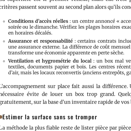
critères passent souvent au second plan alors qu’ils cond
Conditions d’accès réelles
: un centre annoncé « acces
soirée ou le dimanche. Vérifiez les plages horaires exac
en horaires décalés.
Assurance et responsabilité
: certains contrats inclu
une assurance externe. La différence de coût mensuel 
transforme une économie apparente en perte sèche.
Ventilation et hygrométrie du local
: un box mal ven
textiles, documents papier et bois. Les centres réce
d’air, mais les locaux reconvertis (anciens entrepôts, ga
L’accompagnement sur place fait aussi la différence. 
nécessaire évite de louer un box trop grand. Quel
gratuitement, sur la base d’un inventaire rapide de vos 
Estimer la surface sans se tromper
La méthode la plus fiable reste de lister pièce par pièc