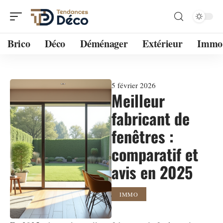
Brico
Déco
Déménager
Extérieur
Immo
5 février 2026
Meilleur
fabricant de
fenêtres :
comparatif et
avis en 2025
IMMO