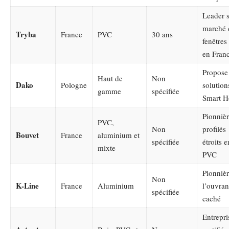
Leader s
marché 
Tryba
France
PVC
30 ans
fenêtre
en Fran
Propose
Haut de
Non
Dako
Pologne
solution
gamme
spécifiée
Smart 
Pionnièr
PVC,
Non
profilés
Bouvet
France
aluminium et
spécifiée
étroits e
mixte
PVC
Pionnièr
Non
K-Line
France
Aluminium
l’ouvran
spécifiée
caché
Entrepri