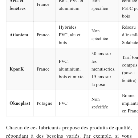
Arts et
Bois, PVC et
Non
certifiée
France
fenêtres
aluminium
spécifiée
PEFC po
bois
Hybrides
Réseau
Non
Atlantem
France
PVC, alu et
d’instal
spécifiée
bois
Solabai
30 ans sur
Tarif tou
PVC,
les
compris
KparK
France
aluminium,
menuiseries,
(pose +
bois et mixte
15 ans sur
fenêtre)
la pose
Bonne
Non
Oknoplast
Pologne
PVC
implanta
spécifiée
en Fran
Chacun de ces fabricants propose des produits de qualité,
répondant à des besoins variés. Par exemple, si vous