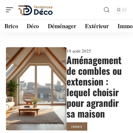
Brico
Déco
Déménager
Extérieur
Immo
19 août 2025
Aménagement
de combles ou
extension :
lequel choisir
pour agrandir
sa maison
IMMO