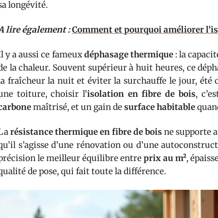
sa longévité.
A lire également :
Comment et pourquoi améliorer l’i
Il y a aussi ce fameux
déphasage thermique
: la capacit
de la chaleur. Souvent supérieur à huit heures, ce dépha
la fraîcheur la nuit et éviter la surchauffe le jour, 
une toiture, choisir l’
isolation en fibre de bois
, c’e
carbone
maîtrisé, et un gain de
surface habitable
quand
La
résistance thermique en fibre de bois
ne supporte a
qu’il s’agisse d’une rénovation ou d’une autoconstruct
précision le meilleur équilibre entre
prix au m²
, épaiss
qualité de pose, qui fait toute la différence.