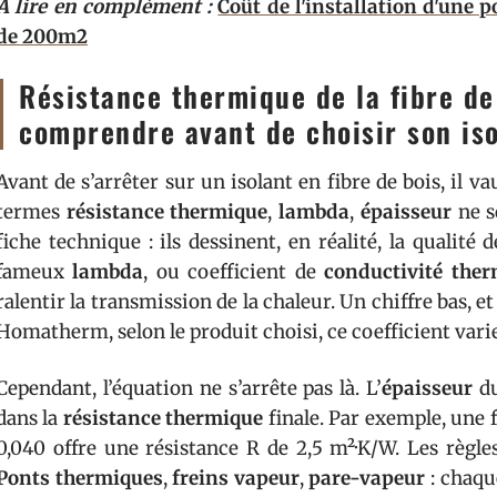
A lire en complément :
Coût de l'installation d'une
de 200m2
Résistance thermique de la fibre de 
comprendre avant de choisir son is
Avant de s’arrêter sur un isolant en fibre de bois, il v
termes
résistance thermique
,
lambda
,
épaisseur
ne s
fiche technique : ils dessinent, en réalité, la qualit
fameux
lambda
, ou coefficient de
conductivité the
ralentir la transmission de la chaleur. Un chiffre bas, et
Homatherm, selon le produit choisi, ce coefficient vari
Cependant, l’équation ne s’arrête pas là. L’
épaisseur
du
dans la
résistance thermique
finale. Par exemple, une
0,040 offre une résistance R de 2,5 m²·K/W. Les règles 
Ponts thermiques
,
freins vapeur
,
pare-vapeur
: chaque