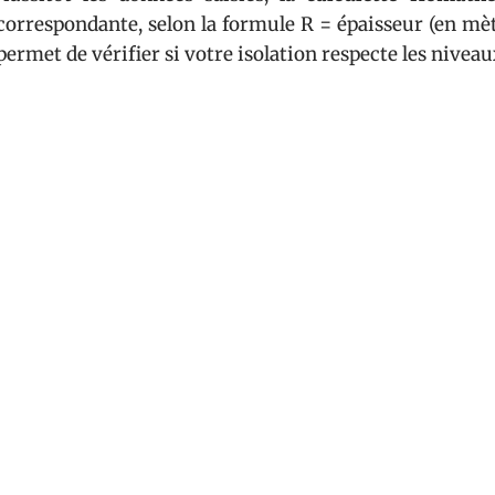
correspondante, selon la formule R = épaisseur (en mèt
permet de vérifier si votre isolation respecte les nivea
Évaluer le confort et anticiper les besoins
L’outil va plus loin que la simple vérification de la 
ajuster le choix des
panneaux
selon le
confort d’été
performance désirée. Dans chaque configuration, com
pour les rampants ou
panneaux rigides
pour les façade
Il est judicieux de prendre le temps de consulter l
confronter le résultat de vos calculs à l’avis d’un 
garantit une
rénovation énergétique
qui tient la ro
durable pour votre projet d’autoconstruction.
Sur le chantier, la calculette Homatherm devient l’all
en confort réel, chaque décimale en promesse tenue. À l