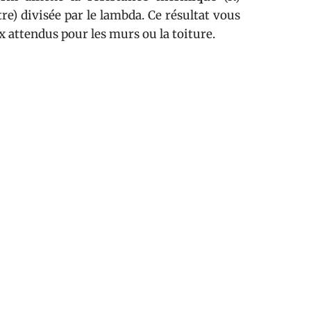
re) divisée par le lambda. Ce résultat vous
ux attendus pour les murs ou la toiture.
résistance thermique. Il vous aide aussi à
et d’hiver recherché, le
prix au m²
et la
parez les options :
fibre de bois flexible
s extérieures.
a rubrique
diagnostic professionnel
pour
bureau d’études thermique. Cette démarche
ute, avec une isolation solide, adaptée et
iée invisible qui transforme chaque chiffre
a clé : un habitat économe, qui respire, et