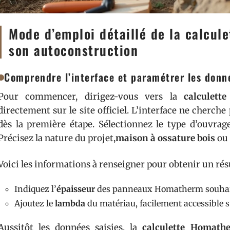
Mode d’emploi détaillé de la calcul
son autoconstruction
Comprendre l’interface et paramétrer les donn
Pour commencer, dirigez-vous vers la
calculett
directement sur le site officiel. L’interface ne cherche
dès la première étape. Sélectionnez le type d’ouvra
Précisez la nature du projet,
maison à ossature bois
ou 
Voici les informations à renseigner pour obtenir un résul
Indiquez l’
épaisseur
des panneaux Homatherm souhaité
Ajoutez le
lambda
du matériau, facilement accessible su
Aussitôt les données saisies, la
calculette Homath