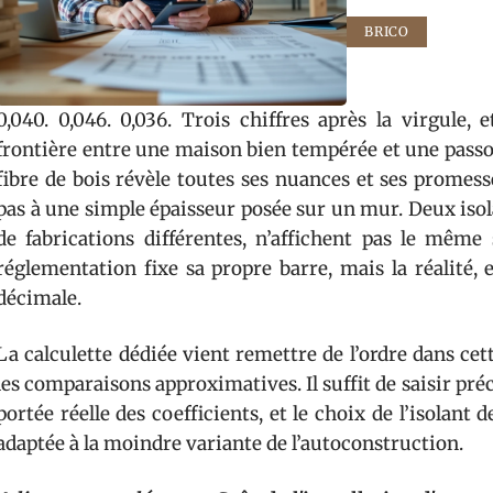
BRICO
0,040. 0,046. 0,036. Trois chiffres après la virgule,
frontière entre une maison bien tempérée et une passoi
fibre de bois révèle toutes ses nuances et ses promes
pas à une simple épaisseur posée sur un mur. Deux iso
de fabrications différentes, n’affichent pas le même 
réglementation fixe sa propre barre, mais la réalité, e
décimale.
La calculette dédiée vient remettre de l’ordre dans cett
les comparaisons approximatives. Il suffit de saisir p
portée réelle des coefficients, et le choix de l’isolant
adaptée à la moindre variante de l’autoconstruction.