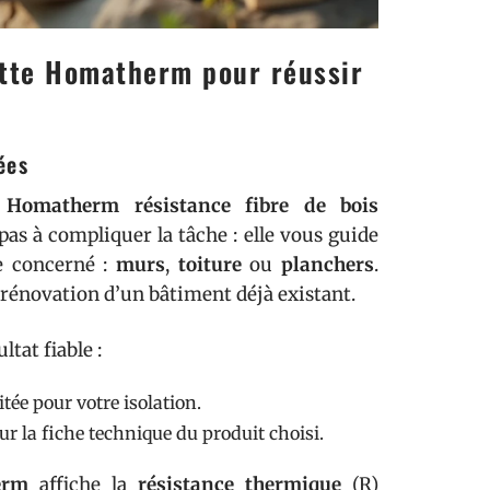
ette Homatherm pour réussir
ées
e Homatherm résistance fibre de bois
 pas à compliquer la tâche : elle vous guide
ge concerné :
murs
,
toiture
ou
planchers
.
rénovation d’un bâtiment déjà existant.
tat fiable :
e pour votre isolation.
r la fiche technique du produit choisi.
erm
affiche la
résistance thermique
(R)