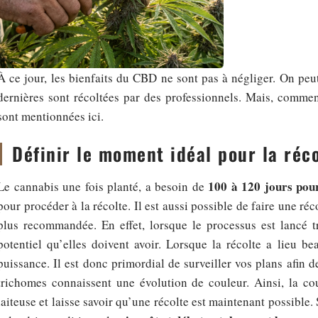
À ce jour, les bienfaits du CBD ne sont pas à négliger. On peut 
dernières sont récoltées par des professionnels. Mais, commen
sont mentionnées ici.
Définir le moment idéal pour la réc
100 à 120 jours pou
Le cannabis une fois planté, a besoin de
pour procéder à la récolte. Il est aussi possible de faire une réc
plus recommandée. En effet, lorsque le processus est lancé tro
potentiel qu’elles doivent avoir. Lorsque la récolte a lieu be
puissance. Il est donc primordial de surveiller vos plans afin 
trichomes connaissent une évolution de couleur. Ainsi, la co
laiteuse et laisse savoir qu’une récolte est maintenant possible. 