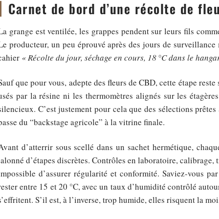
Carnet de bord d’une récolte de fle
La grange est ventilée, les grappes pendent sur leurs fils comme
Le producteur, un peu éprouvé après des jours de surveillance 
cahier
« Récolte du jour, séchage en cours, 18 °C dans le hanga
Sauf que pour vous, adepte des fleurs de CBD, cette étape reste 
usés par la résine ni les thermomètres alignés sur les étagères
silencieux. C’est justement pour cela que des sélections prêtes
passe du “backstage agricole” à la vitrine finale.
Avant d’atterrir sous scellé dans un sachet hermétique, chaque
jalonné d’étapes discrètes. Contrôles en laboratoire, calibrage,
impossible d’assurer régularité et conformité. Saviez-vous p
rester entre 15 et 20 °C, avec un taux d’humidité contrôlé autour
s’effritent. S’il est, à l’inverse, trop humide, elles risquent la 