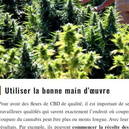
Utiliser la bonne main d’œuvre
Pour avoir des fleurs de CBD de qualité, il est important de 
travailleurs qualifiés qui savent exactement l’endroit où coupe
coupure du cannabis peut être plus ou moins longue. Avec leur
commencer la récolte des f
résultats. Par exemple, ils peuvent