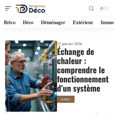
Brico
Déco
Déménager
Extérieur
Immo
22 janvier 2026
Échange de
chaleur :
comprendre le
fonctionnement
d’un système
NEWS