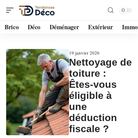
Brico
Déco
Déménager
Extérieur
Immo
19 janvier 2026
Nettoyage de
toiture :
Êtes-vous
éligible à
une
déduction
fiscale ?