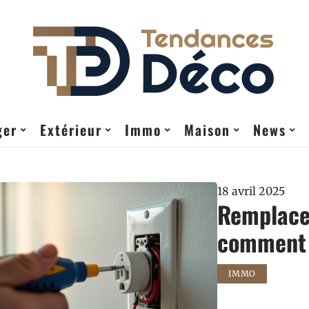
ger
Extérieur
Immo
Maison
News
18 avril 2025
Remplacer
comment 
IMMO