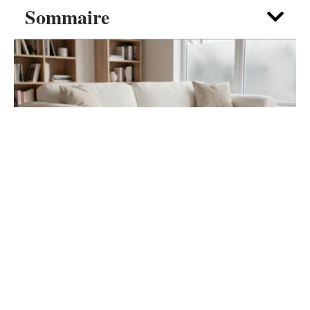
Sommaire
DÉCO
Canapé nuage blanc : guide d’achat pour
un salon cocooning
7 août 2026
Contact
Mentions Légales
Sitemap
© 2025 | tendances-deco.fr