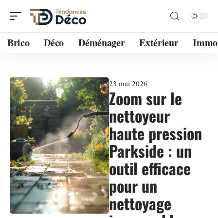
Brico
Déco
Déménager
Extérieur
Immo
23 mai 2026
Zoom sur le
nettoyeur
haute pression
Parkside : un
outil efficace
pour un
nettoyage