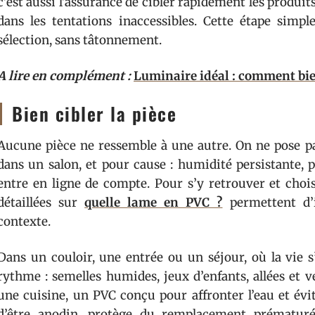
c’est aussi l’assurance de cibler rapidement les produits
dans les tentations inaccessibles. Cette étape simpl
sélection, sans tâtonnement.
A lire en complément :
Luminaire idéal : comment bien
Bien cibler la pièce
Aucune pièce ne ressemble à une autre. On ne pose pa
dans un salon, et pour cause : humidité persistante, p
entre en ligne de compte. Pour s’y retrouver et choi
détaillées sur
quelle lame en PVC ?
permettent d’i
contexte.
Dans un couloir, une entrée ou un séjour, où la vie s’
rythme : semelles humides, jeux d’enfants, allées et v
une cuisine, un PVC conçu pour affronter l’eau et évi
d’être anodin, protège du remplacement prématuré 