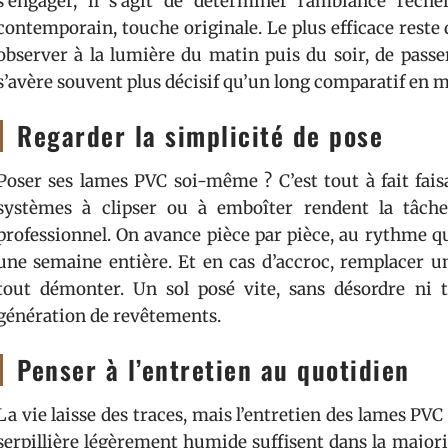
s’engager, il s’agit de déterminer l’ambiance rech
contemporain, touche originale. Le plus efficace reste d
observer à la lumière du matin puis du soir, de passe
s’avère souvent plus décisif qu’un long comparatif en 
Regarder la simplicité de pose
Poser ses lames PVC soi-même ? C’est tout à fait fa
systèmes à clipser ou à emboîter rendent la tâche
professionnel. On avance pièce par pièce, au rythme q
une semaine entière. Et en cas d’accroc, remplacer u
tout démonter. Un sol posé vite, sans désordre ni t
génération de revêtements.
Penser à l’entretien au quotidien
La vie laisse des traces, mais l’entretien des lames PVC
serpillière légèrement humide suffisent dans la majori