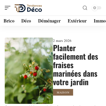
Brico
Déco
Déménager
Extérieur
Immo
2 mars 2026
Planter
facilement des
fraises
marinées dans
votre jardin
MAISON