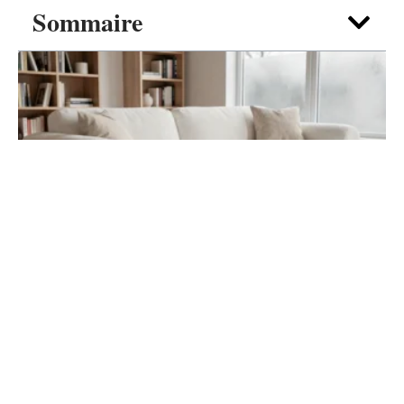
Sommaire
DÉCO
Canapé nuage blanc : guide d’achat pour
un salon cocooning
7 août 2026
Contact
Mentions Légales
Sitemap
© 2025 | tendances-deco.fr