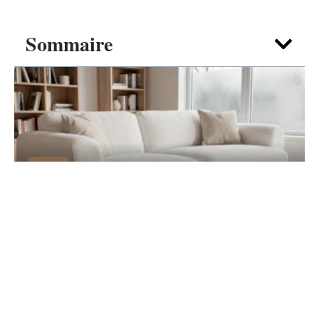
Sommaire
DÉCO
Canapé nuage blanc : guide d’achat pour
un salon cocooning
7 août 2026
Contact
Mentions Légales
Sitemap