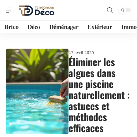
Brico
Déco
Déménager
Extérieur
Immo
27 avril 2025
Éliminer les
algues dans
une piscine
naturellement :
astuces et
méthodes
efficaces