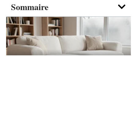
Sommaire
DÉCO
Canapé nuage blanc : guide d’achat pour
un salon cocooning
7 août 2026
Contact
Mentions Légales
Sitemap
© 2025 | tendances-deco.fr