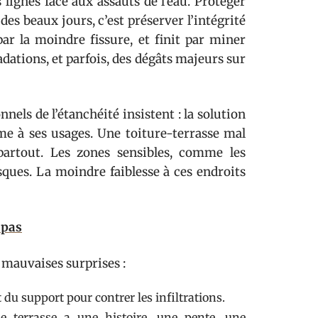
s lignes face aux assauts de l’eau. Protéger
des beaux jours, c’est préserver l’intégrité
 par la moindre fissure, et finit par miner
adations, et parfois, des dégâts majeurs sur
nels de l’étanchéité insistent : la solution
me à ses usages. Une toiture-terrasse mal
partout. Les zones sensibles, comme les
sques. La moindre faiblesse à ces endroits
 pas
 mauvaises surprises :
 du support pour contrer les infiltrations.
e terrasse a une histoire, une pente, une