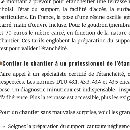
Le montant à prévoir pour étanchéifier une terrasse v
choisi, l’état du support, la facilité d’accès, la sur
particuliers. En France, la pose d’une résine oscille 
carré, main d’œuvre incluse. Pour le goudron (membra
et 70 euros le mètre carré, en fonction de la nature 
chantier. Ces tarifs englobent la préparation du support
test pour valider l’étanchéité.
Confier le chantier à un professionnel de l’éta
Faire appel à un spécialiste certifié de l’étanchéité, c
respectées. Les normes DTU 43.1, 43.3, 43.4 et 43.5 enc
pose. Un diagnostic minutieux est indispensable : inspe
d’adhérence. Plus la terrasse est accessible, plus les e
Pour un chantier sans mauvaise surprise, voici les grand
Soignez la préparation du support, car toute négligence