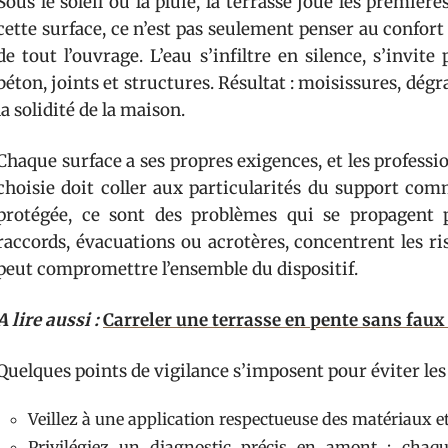
Sous le soleil ou la pluie, la terrasse joue les première
cette surface, ce n’est pas seulement penser au confort 
de tout l’ouvrage. L’eau s’infiltre en silence, s’invite
béton, joints et structures. Résultat : moisissures, dégr
la solidité de la maison.
Chaque surface a ses propres exigences, et les profession
choisie doit coller aux particularités du support com
protégée, ce sont des problèmes qui se propagent 
raccords, évacuations ou acrotères, concentrent les ri
peut compromettre l’ensemble du dispositif.
A lire aussi :
Carreler une terrasse en pente sans faux
Quelques points de vigilance s’imposent pour éviter les
Veillez à une application respectueuse des matériaux et
Privilégiez un diagnostic précis en amont : chaqu