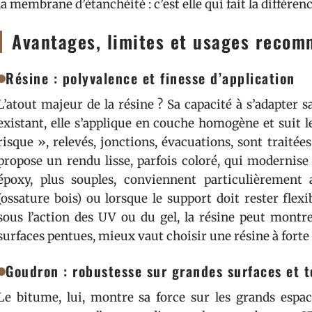
la membrane d’étanchéité : c’est elle qui fait la différenc
Avantages, limites et usages recom
Résine : polyvalence et finesse d’application
L’atout majeur de la résine ? Sa capacité à s’adapter 
existant, elle s’applique en couche homogène et suit l
risque », relevés, jonctions, évacuations, sont traitées
propose un rendu lisse, parfois coloré, qui modernise
époxy, plus souples, conviennent particulièrement 
(ossature bois) ou lorsque le support doit rester flexi
sous l’action des UV ou du gel, la résine peut montr
surfaces pentues, mieux vaut choisir une résine à forte v
Goudron : robustesse sur grandes surfaces et t
Le bitume, lui, montre sa force sur les grands espac