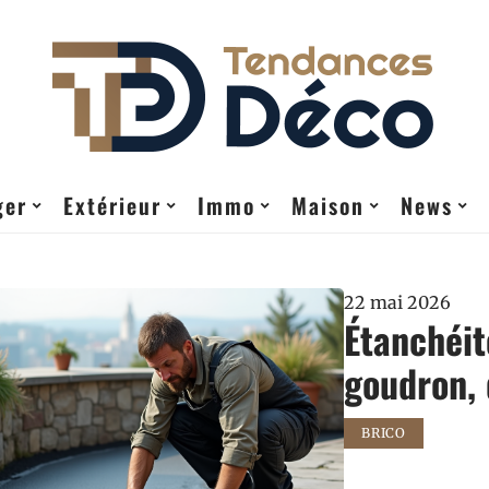
ger
Extérieur
Immo
Maison
News
22 mai 2026
Étanchéit
goudron, 
BRICO