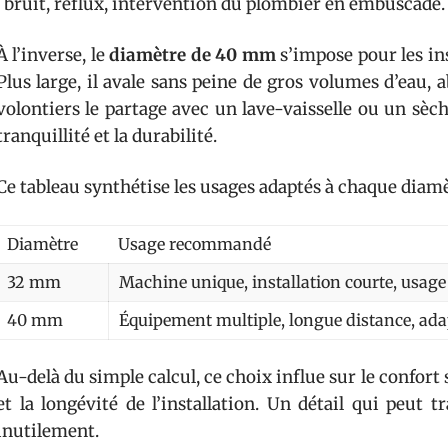
: bruit, reflux, intervention du plombier en embuscade.
À l’inverse, le
diamètre de 40 mm
s’impose pour les in
Plus large, il avale sans peine de gros volumes d’eau, a
volontiers le partage avec un lave-vaisselle ou un sèc
tranquillité et la durabilité.
Ce tableau synthétise les usages adaptés à chaque diamè
Diamètre
Usage recommandé
32 mm
Machine unique, installation courte, usag
40 mm
Équipement multiple, longue distance, adap
Au-delà du simple calcul, ce choix influe sur le confort 
et la longévité de l’installation. Un détail qui peut 
inutilement.