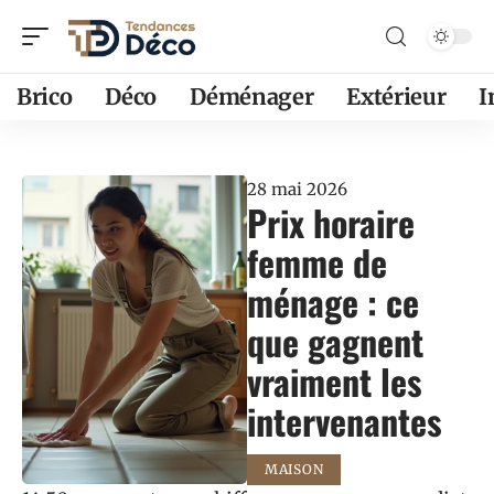
Brico
Déco
Déménager
Extérieur
28 mai 2026
Prix horaire
femme de
ménage : ce
que gagnent
vraiment les
intervenantes
MAISON