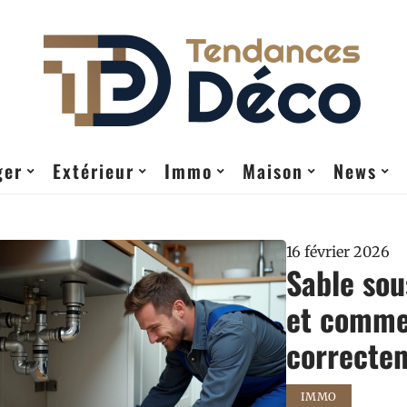
ger
Extérieur
Immo
Maison
News
16 février 2026
Sable sou
et commen
correcte
IMMO