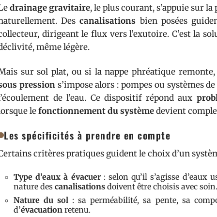
Le
drainage gravitaire
, le plus courant, s’appuie sur la
naturellement. Des
canalisations
bien posées guiden
collecteur, dirigeant le flux vers l’exutoire. C’est la s
déclivité, même légère.
Mais sur sol plat, ou si la nappe phréatique remonte,
sous pression
s’impose alors : pompes ou systèmes de 
l’écoulement de l’eau. Ce dispositif répond aux
prob
lorsque le
fonctionnement du système
devient complex
Les spécificités à prendre en compte
Certains critères pratiques guident le choix d’un systè
Type d’eaux à évacuer
: selon qu’il s’agisse d’eaux u
nature des
canalisations
doivent être choisis avec soin
Nature du sol
: sa perméabilité, sa pente, sa compo
d’
évacuation
retenu.