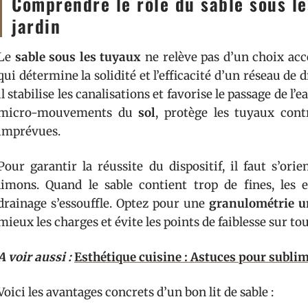
Comprendre le rôle du sable sous le
jardin
Le
sable sous les tuyaux
ne relève pas d’un choix acc
qui détermine la solidité et l’efficacité d’un réseau de 
il stabilise les canalisations et favorise le passage de l’
micro-mouvements du
sol
, protège les tuyaux cont
imprévues.
Pour garantir la réussite du dispositif, il faut s’ori
limons. Quand le sable contient trop de fines, les e
drainage s’essouffle. Optez pour une
granulométrie u
mieux les charges et évite les points de faiblesse sur to
A voir aussi :
Esthétique cuisine : Astuces pour sublim
Voici les avantages concrets d’un bon lit de sable :