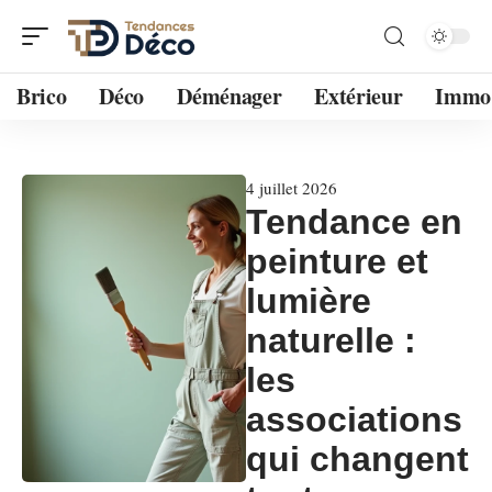
Brico
Déco
Déménager
Extérieur
Immo
4 juillet 2026
Tendance en
peinture et
lumière
naturelle :
les
associations
qui changent