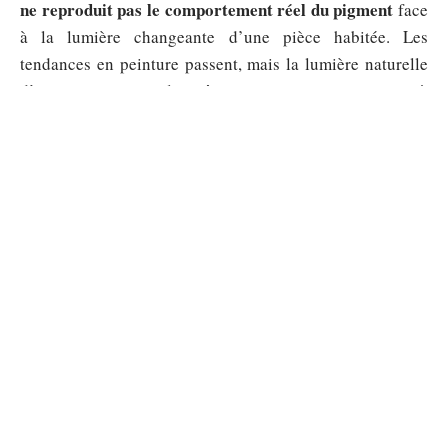
ne reproduit pas le comportement réel du pigment
face
à la lumière changeante d’une pièce habitée. Les
tendances en peinture passent, mais la lumière naturelle
d’un espace reste la même contrainte permanente à
laquelle chaque choix de couleur doit répondre.
Sommaire
MAISON
Vivre à l’année dans un petit chalet
Habitable en bois, est-ce réaliste ?