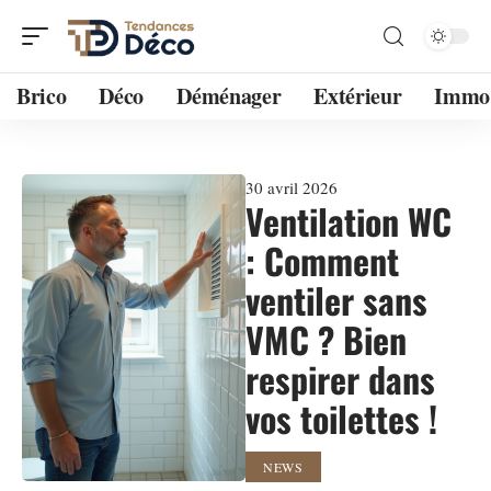
Brico
Déco
Déménager
Extérieur
Immo
30 avril 2026
Ventilation WC
: Comment
ventiler sans
VMC ? Bien
respirer dans
vos toilettes !
NEWS