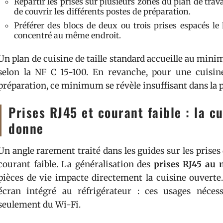
Répartir les prises sur plusieurs zones du plan de trava
de couvrir les différents postes de préparation.
Préférer des blocs de deux ou trois prises espacés le
concentré au même endroit.
Un plan de cuisine de taille standard accueille au mini
selon la NF C 15-100. En revanche, pour une cuisi
préparation, ce minimum se révèle insuffisant dans la 
Prises RJ45 et courant faible : la c
donne
Un angle rarement traité dans les guides sur les prise
courant faible. La généralisation des
prises RJ45 au 
pièces de vie impacte directement la cuisine ouverte.
écran intégré au réfrigérateur : ces usages néces
seulement du Wi-Fi.