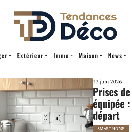
ger
Extérieur
Immo
Maison
News
22 juin 2026
Prises de
équipée :
départ
SMART HOME