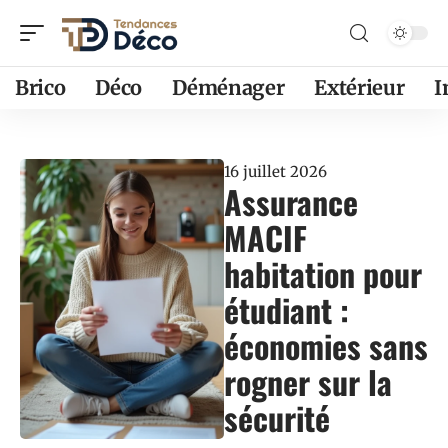
Brico
Déco
Déménager
Extérieur
16 juillet 2026
Assurance
MACIF
habitation pour
étudiant :
économies sans
rogner sur la
sécurité