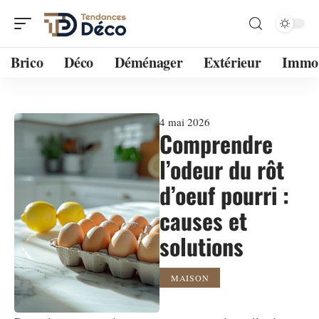
Brico
Déco
Déménager
Extérieur
Immo
4 mai 2026
Comprendre
l’odeur du rôt
d’oeuf pourri :
causes et
solutions
MAISON