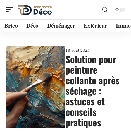
Brico
Déco
Déménager
Extérieur
Immo
18 août 2025
Solution pour
peinture
collante après
séchage :
astuces et
conseils
pratiques