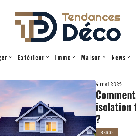
ger
Extérieur
Immo
Maison
News
4 mai 2025
Comment 
isolation
?
BRICO