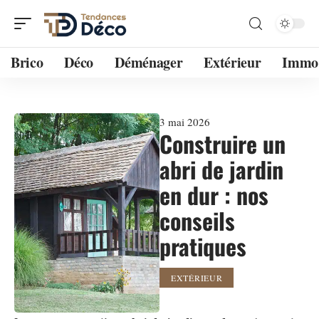
Brico
Déco
Déménager
Extérieur
Immo
3 mai 2026
Construire un
abri de jardin
en dur : nos
conseils
pratiques
EXTÉRIEUR