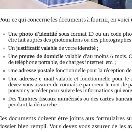
Pour ce qui concerne les documents à fournir, en voici u
Une
photo d’identité
sous format ID ou un code phot
être fait auprès des photomatons ou des photographes ce
Un
justificatif valable
de votre
identité
;
Une
preuve de domicile
valable d’au moins 6 mois. Cel
de téléphone portable, de charges internet, etc. ;
Une
adresse postale
fonctionnelle pour la réception de
Une
adresse e-mail
valable et fonctionnelle pour le 
devez vous assurer de connaître par cœur le mot de pas
pouvoir y accéder pour suivre les informations qui vou
Des
Timbres
fiscaux numérisés
ou des
cartes
bancai
pendant la démarche.
Ces documents doivent être joints aux formulaires sur
dossier bien rempli. Vous devez vous assurer de les av